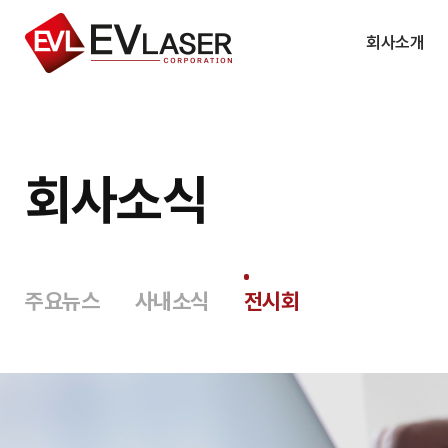
회사소개
회사소개
사업소개
회사소식
인사말
주요공법
회사연혁
고객사
조직도
주요뉴스
사내소식
전시회
특허&인증서
CI
오시는 길