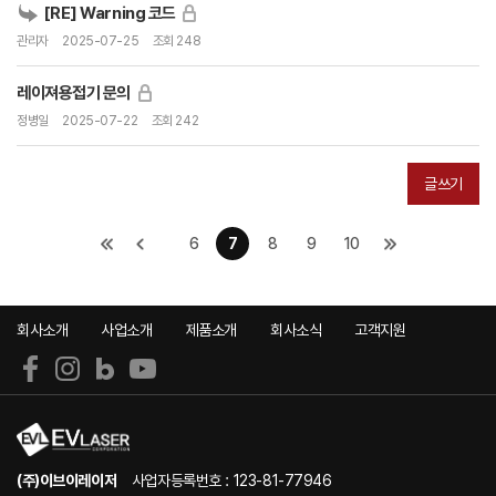
[RE] Warning 코드
관리자
2025-07-25
조회 248
레이져용접기 문의
정병일
2025-07-22
조회 242
글쓰기
6
7
8
9
10
회사소개
사업소개
제품소개
회사소식
고객지원
(주)이브이레이저
사업자등록번호 : 123-81-77946