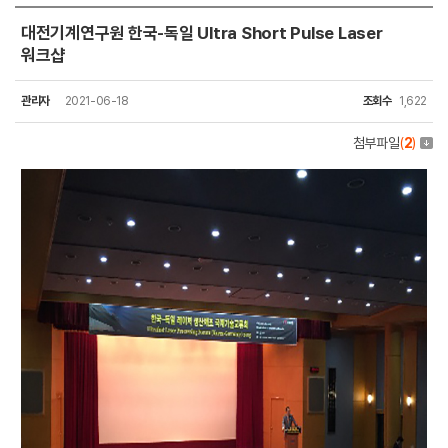
대전기계연구원 한국-독일 Ultra Short Pulse Laser
워크샵
사내소식
관리자
2021-06-18
조회수
1,622
첨부파일
(
2
)