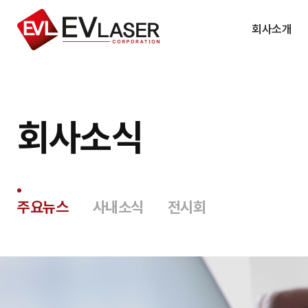
회사소개
회사소개
사업소개
회사소식
인사말
주요공법
회사연혁
고객사
조직도
주요뉴스
사내소식
전시회
특허&인증서
CI
오시는 길